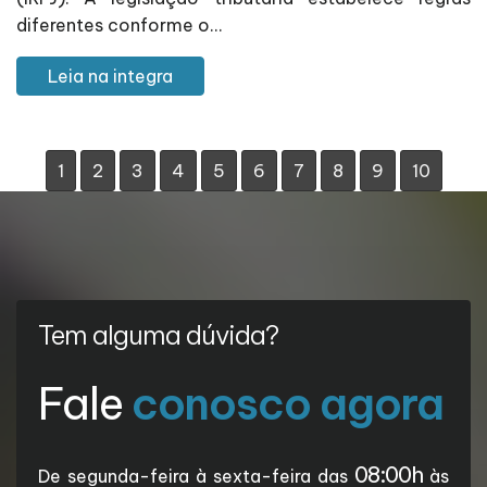
diferentes conforme o...
Leia na integra
1
2
3
4
5
6
7
8
9
10
Tem alguma dúvida?
Fale
conosco agora
08:00h
De segunda-feira à sexta-feira das
às